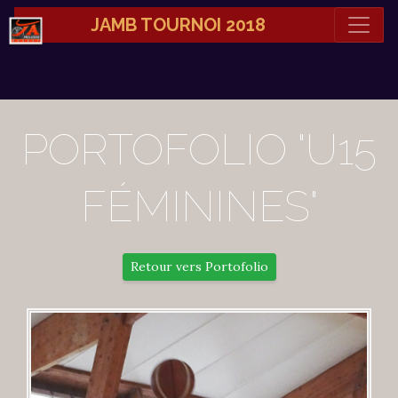
JAMB TOURNOI 2018
PORTOFOLIO "U15
FÉMININES"
Retour vers Portofolio