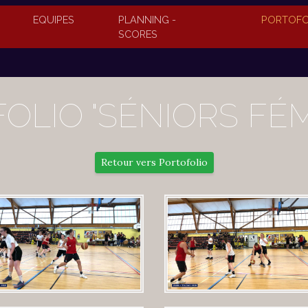
EQUIPES
PLANNING -
PORTOFO
SCORES
(PAGE EN COURS)
OLIO "SÉNIORS FÉM
Retour vers Portofolio