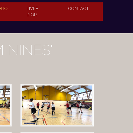
LIO
(PAGE EN COURS)
LIVRE
CONTACT
D'OR
ININES"